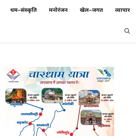
धर्म–संस्कृति
मनोरंजन
खेल–जगत
व्यापार