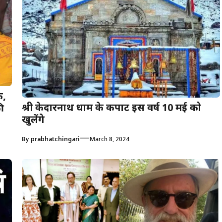
क,
श्री केदारनाथ धाम के कपाट इस वर्ष 10 मई को
ी
खुलेंगे
—
By
prabhatchingari
March 8, 2024