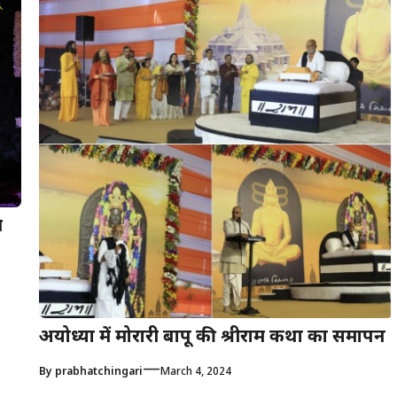
व
अयोध्या में मोरारी बापू की श्रीराम कथा का समापन
—
By
prabhatchingari
March 4, 2024