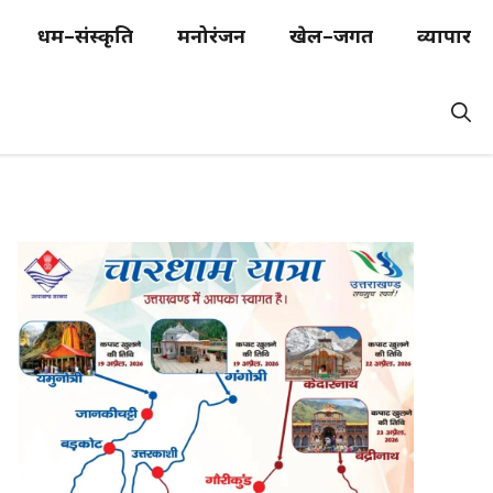
धर्म–संस्कृति
मनोरंजन
खेल–जगत
व्यापार