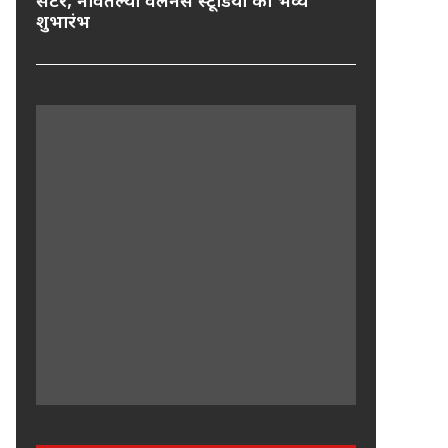
सेंटर, नवितल्या वेलनेस स्टूडियो का भव्य
शुभारंभ