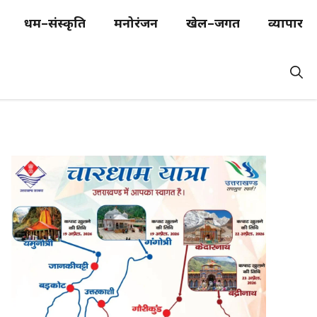
धर्म–संस्कृति
मनोरंजन
खेल–जगत
व्यापार