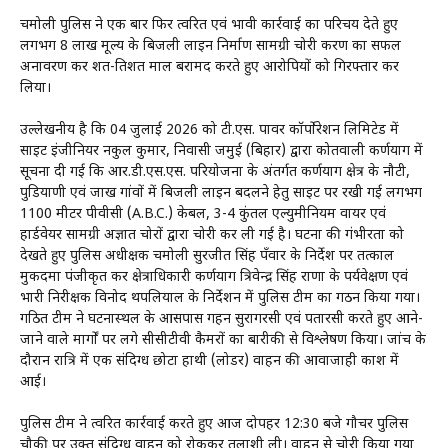
चमोली पुलिस ने एक बार फिर त्वरित एवं प्रभावी कार्रवाई का परिचय देते हुए
लगभग ₹8 लाख मूल्य के बिजली लाइन निर्माण सामग्री चोरी प्रकरण का सफल
अनावरण कर शत-प्रतिशत माल बरामद करते हुए आरोपियों को गिरफ्तार कर
लिया।
उल्लेखनीय है कि 04 जुलाई 2026 को टी.एस. पावर कॉर्पोरेशन लिमिटेड में
साइट इंजीनियर नकुल कुमार, निवासी जमुई (बिहार) द्वारा कोतवाली कर्णप्रयाग में
सूचना दी गई कि आर.डी.एस.एस. परियोजना के अंतर्गत कर्णप्रयाग क्षेत्र के नौटी,
पुडियाणी एवं जाख गांवों में बिजली लाइन बदलने हेतु साइट पर रखी गई लगभग
1100 मीटर पीवीसी (A.B.C.) केबल, 3-4 कुंतल एल्युमीनियम वायर एवं
हार्डवेयर सामग्री अज्ञात चोरों द्वारा चोरी कर ली गई है। घटना की गंभीरता को
देखते हुए पुलिस अधीक्षक चमोली सुरजीत सिंह पँवार के निर्देश पर तत्काल
मुकदमा पंजीकृत कर क्षेत्राधिकारी कर्णप्रयाग त्रिवेन्द्र सिंह राणा के पर्यवेक्षण एवं
प्रभारी निरीक्षक विनोद थपलियाल के निर्देशन में पुलिस टीम का गठन किया गया।
गठित टीम ने घटनास्थल के आसपास गहन सुरागरसी एवं पतारसी करते हुए आने-
जाने वाले मार्गों पर लगे सीसीटीवी कैमरों का बारीकी से विश्लेषण किया। जांच के
दौरान रात्रि में एक संदिग्ध छोटा हाथी (लोडर) वाहन की आवाजाही प्रकाश में
आई।
पुलिस टीम ने त्वरित कार्रवाई करते हुए आज दोपहर 12:30 बजे गौचर पुलिस
चौकी पर उक्त संदिग्ध वाहन को रोककर तलाशी ली। वाहन से चोरी किया गया