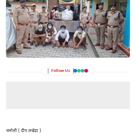
Follow Us
चमोली ( प्रदीप लखेड़ा )