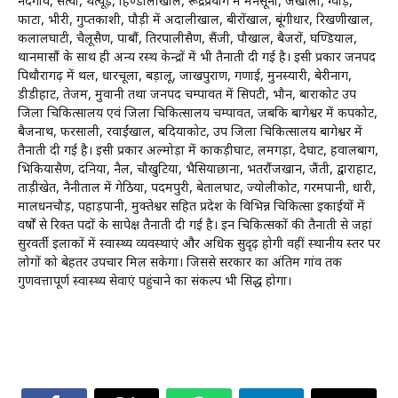
नंदगांव, सत्यों, थत्यूड़, हिण्डोलाखाल, रूद्रप्रयाग में मनसूना, जखोली, ग्वाड़,
फाटा, भीरी, गुप्तकाशी, पौड़ी में अदालीखाल, बीरोंखाल, बूंगीधार, रिखणीखाल,
कलालघाटी, चैलूसैण, पाबौं, तिरपालीसैण, सैंजी, पौखाल, बैजरों, घण्डियाल,
थानमासौं के साथ ही अन्य दूरस्थ केन्द्रों में भी तैनाती दी गई है। इसी प्रकार जनपद
पिथौरागढ़ में थल, धारचूला, बड़ालू, जाखपुराण, गणाई, मुनस्यारी, बेरीनाग,
डीडीहाट, तेजम, मुवानी तथा जनपद चम्पावत में सिपटी, भौन, बाराकोट उप
जिला चिकित्सालय एवं जिला चिकित्सालय चम्पावत, जबकि बागेश्वर में कपकोट,
बैजनाथ, फरसाली, रवाईंखाल, बदियाकोट, उप जिला चिकित्सालय बागेश्वर में
तैनाती दी गई है। इसी प्रकार अल्मोड़ा में काकड़ीघाट, लमगड़ा, देघाट, हवालबाग,
भिकियासैण, दनिया, नैल, चौखुटिया, भैसियाछाना, भतरौंजखान, जैंती, द्वाराहाट,
ताड़ीखेत, नैनीताल में गेठिया, पदमपुरी, बेतालघाट, ज्योलीकोट, गरमपानी, धारी,
मालधनचौड़, पहाड़पानी, मुक्तेश्वर सहित प्रदेश के विभिन्न चिकित्सा इकाईयों में
वर्षों से रिक्त पदों के सापेक्ष तैनाती दी गई है। इन चिकित्सकों की तैनाती से जहां
सुदूरवर्ती इलाकों में स्वास्थ्य व्यवस्थाएं और अधिक सुदृढ़ होगी वहीं स्थानीय स्तर पर
लोगों को बेहतर उपचार मिल सकेगा। जिससे सरकार का अंतिम गांव तक
गुणवत्तापूर्ण स्वास्थ्य सेवाएं पहुंचाने का संकल्प भी सिद्ध होगा।