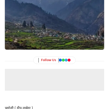
Follow Us
चमोली ( प्रदीप लखेड़ा )