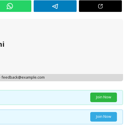
hi
 - feedback@example.com
Join Now
Join Now