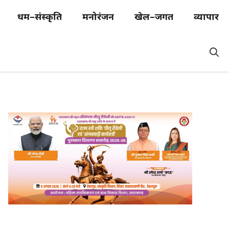
धर्म–संस्कृति
मनोरंजन
खेल–जगत
व्यापार