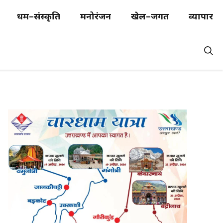
धर्म–संस्कृति
मनोरंजन
खेल–जगत
व्यापार