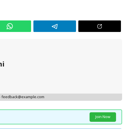
hi
 - feedback@example.com
Join Now