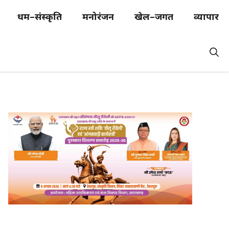
धर्म–संस्कृति
मनोरंजन
खेल–जगत
व्यापार