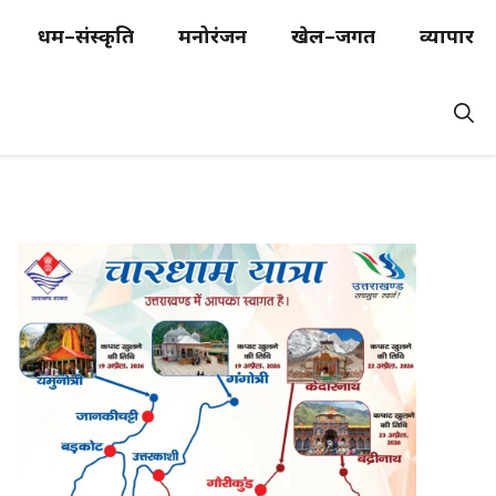
धर्म–संस्कृति
मनोरंजन
खेल–जगत
व्यापार