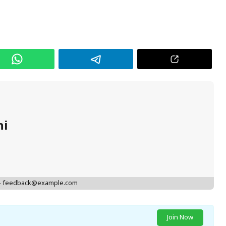
hi
 - feedback@example.com
Join Now