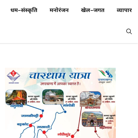
धर्म–संस्कृति
मनोरंजन
खेल–जगत
व्यापार