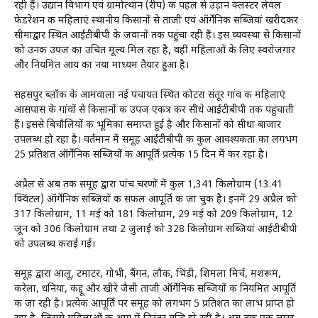
रही हैं। उद्यान विभाग एवं ग्रामोत्थान (रीप) की पहल से उड़ान क्लस्टर लेवल
फेडरेशन की महिलाएं स्थानीय किसानों से ताजी एवं ऑर्गेनिक सब्जियां खरीदकर
सीमाद्वार स्थित आईटीबीपी के जवानों तक पहुंचा रही हैं। इस व्यवस्था से किसानों
को उनकी उपज का उचित मूल्य मिल रहा है, वहीं महिलाओं के लिए स्वरोजगार
और नियमित आय का नया माध्यम तैयार हुआ है।
सहसपुर ब्लॉक के आमवाला नई पंचायत स्थित कोटरा संतूर गांव की महिलाएं
आसपास के गांवों से किसानों की उपज एकत्र कर सीधे आईटीबीपी तक पहुंचाती
हैं। इससे बिचौलियों की भूमिका समाप्त हुई है और किसानों को सीधा बाजार
उपलब्ध हो रहा है। वर्तमान में समूह आईटीबीपी की कुल आवश्यकता का लगभग
25 प्रतिशत ऑर्गेनिक सब्जियों की आपूर्ति प्रत्येक 15 दिन में कर रहा है।
अप्रैल से अब तक समूह द्वारा पांच चरणों में कुल 1,341 किलोग्राम (13.41
क्विंटल) ऑर्गेनिक सब्जियों की सफल आपूर्ति की जा चुकी है। इनमें 29 अप्रैल को
317 किलोग्राम, 11 मई को 181 किलोग्राम, 29 मई को 209 किलोग्राम, 12
जून को 306 किलोग्राम तथा 2 जुलाई को 328 किलोग्राम सब्जियां आईटीबीपी
को उपलब्ध कराई गईं।
समूह द्वारा आलू, टमाटर, गोभी, बैंगन, लौकी, भिंडी, शिमला मिर्च, मशरूम,
करेला, धनिया, कद्दू और खीरे जैसी ताजी ऑर्गेनिक सब्जियों की नियमित आपूर्ति
की जा रही है। प्रत्येक आपूर्ति पर समूह को लगभग 5 प्रतिशत का लाभ प्राप्त हो