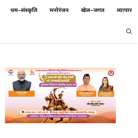
धर्म–संस्कृति
मनोरंजन
खेल–जगत
व्यापार