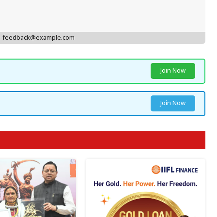
 - feedback@example.com
Join Now
Join Now