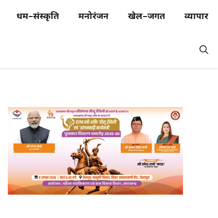
धर्म–संस्कृति
मनोरंजन
खेल–जगत
व्यापार