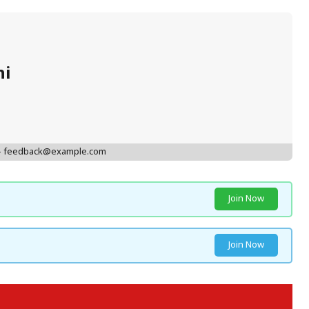
hi
 - feedback@example.com
Join Now
Join Now