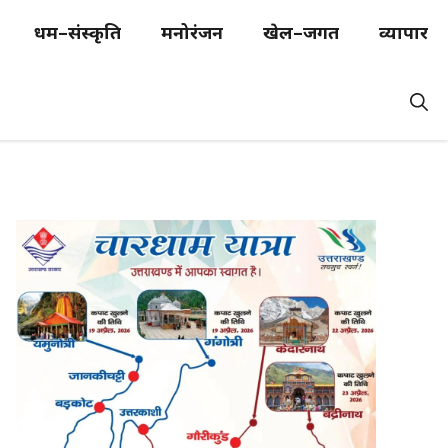
धर्म–संस्कृति
मनोरंजन
खेल–जगत
व्यापार