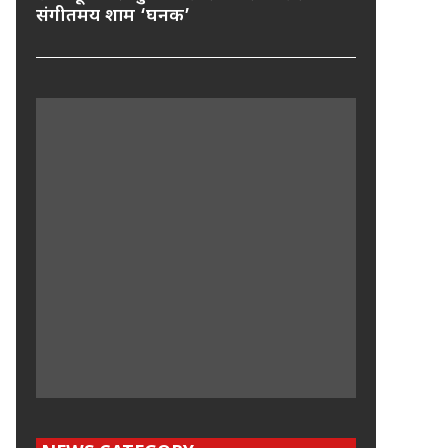
संगीतमय शाम ‘घनक’