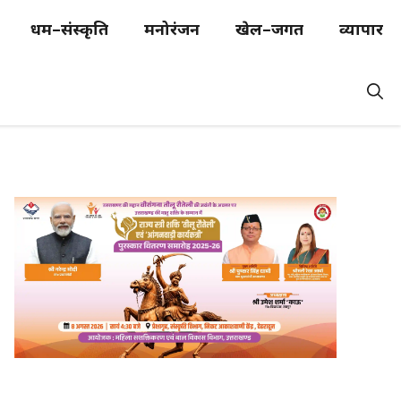
धर्म–संस्कृति
मनोरंजन
खेल–जगत
व्यापार