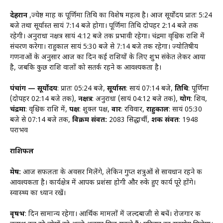
देहरादून
,ज्येष्ठ माह की पूर्णिमा तिथि का विशेष महत्व है। आज सूर्योदय प्रातः 5:24
बजे तथा सूर्यास्त सायं 7:14 बजे होगा। पूर्णिमा तिथि दोपहर 2:14 बजे तक
रहेगी। अनुराधा नक्षत्र सायं 4:12 बजे तक प्रभावी रहेगा। चंद्रमा वृश्चिक राशि में
संचरण करेगा। राहुकाल सायं 5:30 बजे से 7:14 बजे तक रहेगा। ज्योतिषीय
गणनाओं के अनुसार आज का दिन कई राशियों के लिए शुभ संकेत लेकर आया
है, जबकि कुछ राशि वालों को सतर्क रहने की आवश्यकता है।
पंचांग —
सूर्योदय
: प्रातः 05:24 बजे,
सूर्यास्त
: सायं 07:14 बजे,
तिथि
: पूर्णिमा
(दोपहर 02:14 बजे तक),
नक्षत्र
: अनुराधा (सायं 04:12 बजे तक),
योग
: शिव,
चंद्रमा
: वृश्चिक राशि में,
पक्ष
: शुक्ल पक्ष,
वार
: रविवार,
राहुकाल
: सायं 05:30
बजे से 07:14 बजे तक,
विक्रम संवत:
2083 सिद्धार्थी,
शक संवत
: 1948
पराभव
राशिफल
मेष:
आज सफलता के अवसर मिलेंगे, लेकिन गुप्त शत्रुओं से सावधान रहने की
आवश्यकता है। कार्यक्षेत्र में आपकी प्रशंसा होगी और रुके हुए कार्य पूरे होंगे।
स्वास्थ्य का ध्यान रखें।
वृषभ
: दिन सामान्य रहेगा। आर्थिक मामलों में जल्दबाजी से बचें। रोजगार की