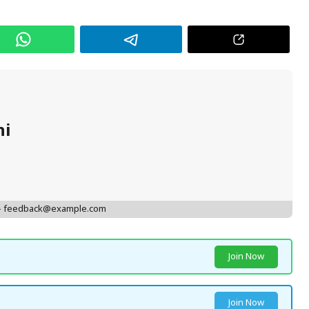
hi
 - feedback@example.com
Join Now
Join Now