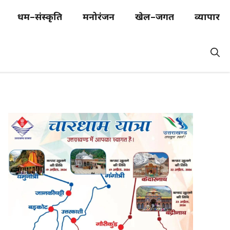
धर्म–संस्कृति
मनोरंजन
खेल–जगत
व्यापार