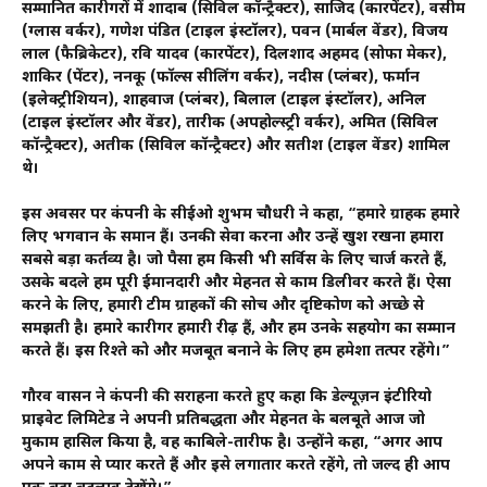
सम्मानित कारीगरों में शादाब (सिविल कॉन्ट्रैक्टर), साजिद (कारपेंटर), वसीम
(ग्लास वर्कर), गणेश पंडित (टाइल इंस्टॉलर), पवन (मार्बल वेंडर), विजय
लाल (फैब्रिकेटर), रवि यादव (कारपेंटर), दिलशाद अहमद (सोफा मेकर),
शाकिर (पेंटर), ननकू (फॉल्स सीलिंग वर्कर), नदीस (प्लंबर), फर्मान
(इलेक्ट्रीशियन), शाहवाज (प्लंबर), बिलाल (टाइल इंस्टॉलर), अनिल
(टाइल इंस्टॉलर और वेंडर), तारीक (अपहोल्स्ट्री वर्कर), अमित (सिविल
कॉन्ट्रैक्टर), अतीक (सिविल कॉन्ट्रैक्टर) और सतीश (टाइल वेंडर) शामिल
थे।
इस अवसर पर कंपनी के सीईओ शुभम चौधरी ने कहा, “हमारे ग्राहक हमारे
लिए भगवान के समान हैं। उनकी सेवा करना और उन्हें खुश रखना हमारा
सबसे बड़ा कर्तव्य है। जो पैसा हम किसी भी सर्विस के लिए चार्ज करते हैं,
उसके बदले हम पूरी ईमानदारी और मेहनत से काम डिलीवर करते हैं। ऐसा
करने के लिए, हमारी टीम ग्राहकों की सोच और दृष्टिकोण को अच्छे से
समझती है। हमारे कारीगर हमारी रीढ़ हैं, और हम उनके सहयोग का सम्मान
करते हैं। इस रिश्ते को और मजबूत बनाने के लिए हम हमेशा तत्पर रहेंगे।”
गौरव वासन ने कंपनी की सराहना करते हुए कहा कि डेल्यूज़न इंटीरियो
प्राइवेट लिमिटेड ने अपनी प्रतिबद्धता और मेहनत के बलबूते आज जो
मुकाम हासिल किया है, वह काबिले-तारीफ है। उन्होंने कहा, “अगर आप
अपने काम से प्यार करते हैं और इसे लगातार करते रहेंगे, तो जल्द ही आप