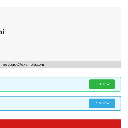
hi
 - feedback@example.com
Join Now
Join Now