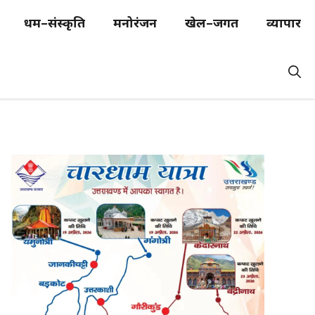
धर्म–संस्कृति
मनोरंजन
खेल–जगत
व्यापार