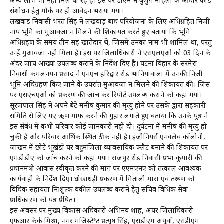
अन्य लाभ भी नही मिल पा रहे है। इस पर डीएम ने बुजुर्ग महिला के आधार कार्ड
संशोधन हेतु मौके पर ही आवेदन भराया गया।
लखवाड़ निवासी भरत सिंह ने लखवाड़ बांध परियोजना के लिए अधिग्रहित निजी
नाप भूमि का मुआवजा न मिलने की शिकायत करते हुए बताया कि भूमि
अधिग्रहण के समय तीन सह खातेदार थे, जिसमें उनका नाम भी शामिल था, परंतु
उन्हें मुआवजा नही मिला है। इस पर जिलाधिकारी ने एसएलएओ को 03 दिन के
अंदर जांच आख्या उपलब्ध कराने के निर्देश दिए है। पटना विहार के सरमेरा
निवासी कमलनयन प्रसाद ने एनएच हरिद्वार रोड भानियावाला में उनकी निजी
भूमि अधिग्रहण किए जाने के उपरांत मुआवजा न मिलने की शिकायत की। जिस
पर एसएचएओ को प्रकरण की जांच कर रिपोर्ट उपलब्ध कराने को कहा गया।
सूरजपाल सिंह ने अपने बेटे मनीष कुमार की मृत्यु होने पर उसके द्वारा सहकारी
समिति से लिए गए ऋण माफ करने की गुहार लगाते हुए बताया कि उनके पुत्र ने
इस संबंध में कभी परिवार कोई जानकारी नही दी। दुर्घटना में मनीष की मृत्यु हो
चुकी है और परिवार आर्थिक स्थित ठीक नही है। इंजीनियर्स एनक्लेव कॉलोनी,
जाखन में छोटे भूखंडों पर बहुमंजिला व्यावसायिक फ्लैट बनाने की शिकायत पर
एमडीडीए को जांच करने को कहा गया। राजपुर रोड निवासी प्रभा कुमारी की
प्रधानमंत्री आवास स्वीकृत करने की मांग पर एएमएनए को तत्काल आवश्यक
कार्यवाही के निर्देश दिए। धोखाधड़ी प्रकरण में मिताली मारा एवं तरूण को
विधिक सहायता निःशुल्क वकील उपलब्ध कराने हेतु सचिव विधिक सेवा
प्राधिकारण को पत्र प्रेेषित।
इस अवसर पर मुख्य विकास अधिकारी अभिनव शाह, अपर जिलाधिकारी
एफआर केके मिश्रा, नगर मजिस्टेªट प्रत्युष सिंह, एसडीएम अपूर्वा, एसडीएम