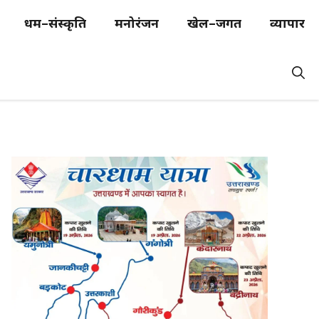
धर्म–संस्कृति
मनोरंजन
खेल–जगत
व्यापार