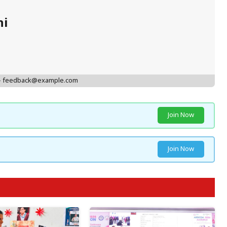
hi
 - feedback@example.com
Join Now
Join Now