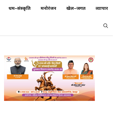
धर्म–संस्कृति
मनोरंजन
खेल–जगत
व्यापार