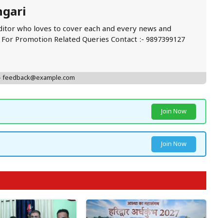
ngari
ditor who loves to cover each and every news and
. For Promotion Related Queries Contact :- 9897399127
 - feedback@example.com
Join Now
Join Now