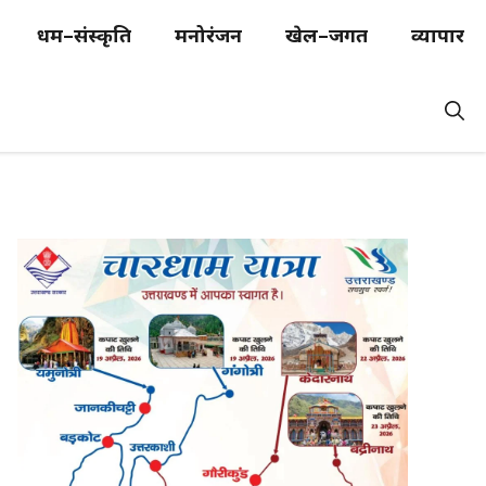
धर्म–संस्कृति
मनोरंजन
खेल–जगत
व्यापार