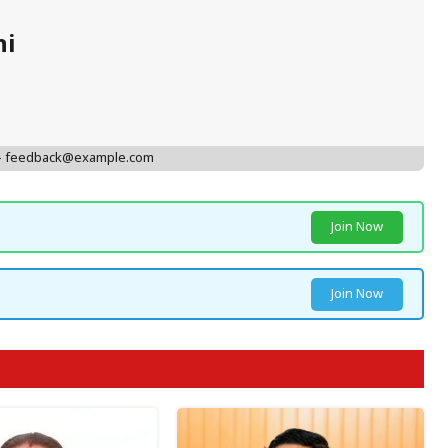
hi
 - feedback@example.com
Join Now
Join Now