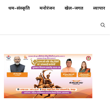
धर्म–संस्कृति
मनोरंजन
खेल–जगत
व्यापार