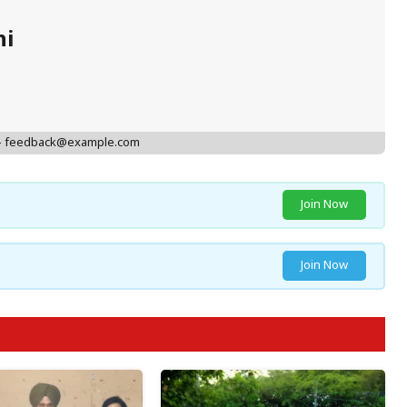
hi
 - feedback@example.com
Join Now
Join Now