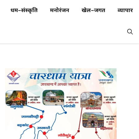
धर्म–संस्कृति
मनोरंजन
खेल–जगत
व्यापार