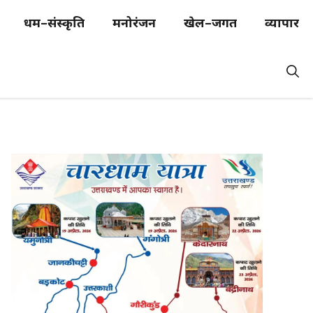
धर्म–संस्कृति
मनोरंजन
खेल–जगत
व्यापार