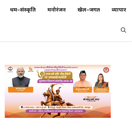
धर्म–संस्कृति
मनोरंजन
खेल–जगत
व्यापार