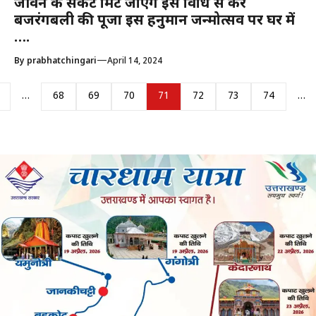
जीवन के संकट मिट जाएंगे इस विधि से करें
बजरंगबली की पूजा इस हनुमान जन्मोत्सव पर घर में
….
—
By
prabhatchingari
April 14, 2024
…
68
69
70
71
72
73
74
…