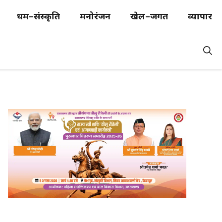
धर्म–संस्कृति
मनोरंजन
खेल–जगत
व्यापार