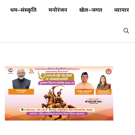
धर्म–संस्कृति
मनोरंजन
खेल–जगत
व्यापार