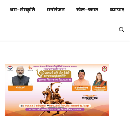
धर्म–संस्कृति
मनोरंजन
खेल–जगत
व्यापार