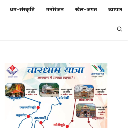
धर्म–संस्कृति
मनोरंजन
खेल–जगत
व्यापार