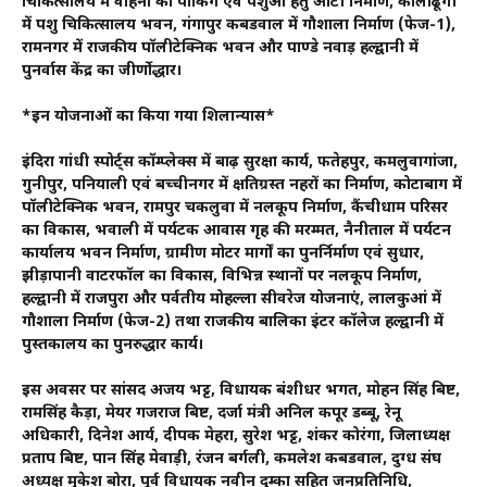
चिकित्सालय में वाहनों की पार्किंग एवं पशुओं हेतु ओटी निर्माण, कालाढूंगी
में पशु चिकित्सालय भवन, गंगापुर कबडवाल में गौशाला निर्माण (फेज-1),
रामनगर में राजकीय पॉलीटेक्निक भवन और पाण्डे नवाड़ हल्द्वानी में
पुनर्वास केंद्र का जीर्णोद्धार।
*इन योजनाओं का किया गया शिलान्यास*
इंदिरा गांधी स्पोर्ट्स कॉम्प्लेक्स में बाढ़ सुरक्षा कार्य, फतेहपुर, कमलुवागांजा,
गुनीपुर, पनियाली एवं बच्चीनगर में क्षतिग्रस्त नहरों का निर्माण, कोटाबाग में
पॉलीटेक्निक भवन, रामपुर चकलुवा में नलकूप निर्माण, कैंचीधाम परिसर
का विकास, भवाली में पर्यटक आवास गृह की मरम्मत, नैनीताल में पर्यटन
कार्यालय भवन निर्माण, ग्रामीण मोटर मार्गों का पुनर्निर्माण एवं सुधार,
झीड़ापानी वाटरफॉल का विकास, विभिन्न स्थानों पर नलकूप निर्माण,
हल्द्वानी में राजपुरा और पर्वतीय मोहल्ला सीवरेज योजनाएं, लालकुआं में
गौशाला निर्माण (फेज-2) तथा राजकीय बालिका इंटर कॉलेज हल्द्वानी में
पुस्तकालय का पुनरुद्धार कार्य।
इस अवसर पर सांसद अजय भट्ट, विधायक बंशीधर भगत, मोहन सिंह बिष्ट,
रामसिंह कैड़ा, मेयर गजराज बिष्ट, दर्जा मंत्री अनिल कपूर डब्बू, रेनू
अधिकारी, दिनेश आर्य, दीपक मेहरा, सुरेश भट्ट, शंकर कोरंगा, जिलाध्यक्ष
प्रताप बिष्ट, पान सिंह मेवाड़ी, रंजन बर्गली, कमलेश कबडवाल, दुग्ध संघ
अध्यक्ष मुकेश बोरा, पूर्व विधायक नवीन दुम्का सहित जनप्रतिनिधि,