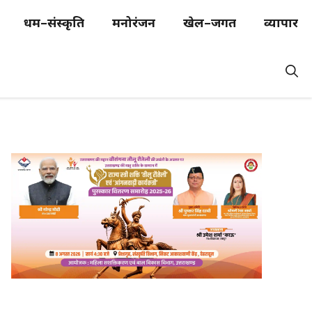
धर्म–संस्कृति
मनोरंजन
खेल–जगत
व्यापार