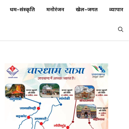
धर्म–संस्कृति
मनोरंजन
खेल–जगत
व्यापार