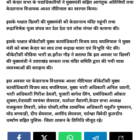
श्री केदार सभा के पदाधिकारियों ने मुख्यमंत्री सहित आगंतुक अतिथियों तथा
केदारनाथ विधायक आशा नौटियाल का स्वागत किया।
इसके पश्चात दिल्ली की मुख्यमंत्री श्री केदारनाथ मंदिर पहुंची तथा
रूद्राभिषेक पूजा संपन्न कर देश प्रदेश एवं लोक मंगल की कामना की।
इसके पश्चात बीकेटीसी मुख्य कार्याधिकारी विजय प्रसाद थपलियाल ने मुख्य
मंत्री को बाबा केदार का प्रसाद तथा रूद्राक्ष माला एवं विभूति भेंट की।
बीकेटीसी मीडिया प्रभारी डा.हरीश गौड़ ने बताया कि इस अवसर पर‌ दिल्ली
की मुख्यमंत्री ने उत्तराखंड सरकार तथा मंदिर समिति द्वारा की गयी यात्रा
व्यवस्थाओंं की सराहना की।
इस अवसर पर केदारनाथ विधायक आशा नौटियाल बीकेटीसी मुख्य
कार्याधिकारी विजय प्रसाद थपलियाल, मुख्य प्रभारी अधिकारी अनिल ध्यानी,
प्रभारी अधिकारी गिरीश देवली, पुजारी बागेश लिंग, धर्माधिकारी ओंकार
शुक्ला,वेदपाठी स्वयंबर सेमवाल, यशोधर मैठाणी,केदार सभा अध्यक्ष
राजकुमार तिवारी, उमेश पोस्ती,वरिष्ठ प्रशासनिक अधिकारी यदुवीर पुष्पवान,
प्रमोद बगवाड़ी, प्रदीप सेमवाल, अरविंद सेमवाल, पारेश्वर त्रिवेदी कुलदीप
धर्म्वाण सहित पुलिस- जिला प्रशासन के प्रतिनिधि मौजूद रहे।