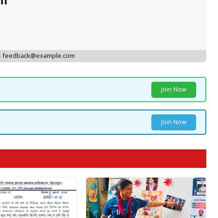
hi
 - feedback@example.com
Join Now
Join Now