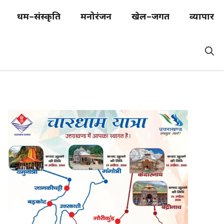
धर्म–संस्कृति
मनोरंजन
खेल–जगत
व्यापार