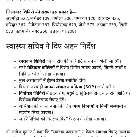
जिलावार शिविरों की संख्या इस प्रकार है—
अल्मोड़ा 522, बागेश्वर 109, चमोली 206, चम्पावत 120, देहरादून 425,
हरिद्वार 367, नैनीताल 367, पिथौरागढ़ 679, पौड़ी 573, रुद्रप्रयाग 239, टिहरी
533, ऊधमसिंह नगर 256, उत्तरकाशी 208।
स्वास्थ्य सचिव ने दिए अहम निर्देश
रक्तदान शिविरों
की फोटोग्राफी व रिपोर्ट शासन को भेजी जाएगी।
सभी
मेडिकल कॉलेजों
में विशेष शिविर लगाए जाएंगे, जिनमें छात्रों व
चिकित्सकों को जोड़ा जाएगा।
प्रमुख अस्पतालों में
हेल्थ डेस्क
स्थापित होंगे।
विभाग जल्द ही
मानक संचालन प्रक्रिया (SOP)
जारी करेगा।
विशेषज्ञ शिविरों
में हृदय रोग, मधुमेह, प्रसूति-स्त्री रोग, बाल रोग आदि पर
विशेषज्ञ चिकित्सक सेवाएं देंगे।
अभियान को सफल बनाने के लिए
अन्य विभागों व निजी संस्थानों
का
सहयोग लिया जाएगा।
जनप्रतिनिधियों को
“निक्षय मित्र”
के रूप में जोड़ा जाएगा।
डॉ. राजेश कुमार ने कहा कि “स्वास्थ्य पखवाड़ा” न केवल स्वास्थ्य सेवाएं उपलब्ध