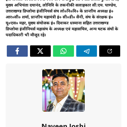
मुख्य अभियंता दयानंद, लोनिवि के तकनीकी सलाहकार सी.एम. पाण्डेय,
उत्तराखण्ड डिप्लोमा इंजीनियर्स संघ लो०नि०वि० के प्रान्तीय अध्यक्ष इं०
आर०सी० शर्मा, प्रान्तीय महामंत्री इं० सी०डी० सैनी, संघ के संरक्षक इं०
यू०एस० महर, मुख्य संयोजक इं० दिवाकर धस्माना सहित उत्तराखण्ड
डिप्लोमा इंजीनियर्स महासंघ के अध्यक्ष एवं महासचिव, अन्य घटक संघों के
पदाधिकारी भी मौजूद रहे।
Naveen Joshi