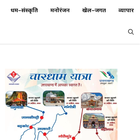
धर्म–संस्कृति
मनोरंजन
खेल–जगत
व्यापार