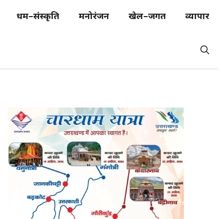
धर्म–संस्कृति
मनोरंजन
खेल–जगत
व्यापार