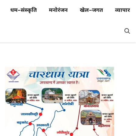
धर्म–संस्कृति
मनोरंजन
खेल–जगत
व्यापार