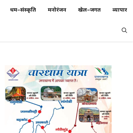
धर्म–संस्कृति
मनोरंजन
खेल–जगत
व्यापार