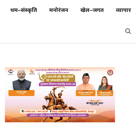
धर्म–संस्कृति
मनोरंजन
खेल–जगत
व्यापार