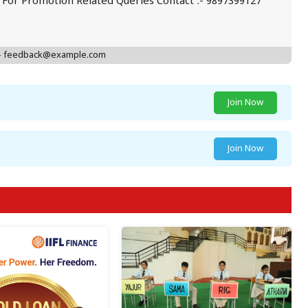
. For Promotion Related Queries Contact :- 9897399127
 - feedback@example.com
Join Now
Join Now