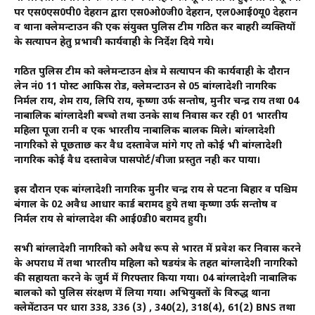
पर एस0एस0पी0 देहरादून द्वारा एस0ओ0जी0 देहरादून, एल0आई0यू0 देहरादून
व थाना क्लेमन्टाउन की एक संयुक्त पुलिस टीम गठित कर बाहरी व्यक्तियों
के सत्यापन हेतु प्रभावी कार्यवाही के निर्देश दिये गये।
गठित पुलिस टीम को क्लेमन्टाउन क्षेत्र मे सत्यापन की कार्यवाही के दौरान
लेन नं0 11 पोस्ट आफिस रोड, क्लेमन्टाउन से 05 बांग्लादेशी नागरिक
निर्मल राय, शेम राय, लिपि राय, कृष्णा उर्फ सन्तोष, मुनीर चन्द्र राय तथा 04
नाबालिक बांग्लादेशी बच्चो तथा उनके साथ निवास कर रही 01 भारतीय
महिला पूजा रानी व एक भारतीय नाबालिक बालक मिले। बांग्लादेशी
नागरिको से पूछताछ कर वैध दस्तावेज मांगे गए तो कोई भी बांग्लादेशी
नागरिक कोई वैध दस्तावेज पासपोर्ट/वीजा प्रस्तुत नही कर पाया।
इस दौरान एक बांग्लादेशी नागरिक मुनीर चन्द्र राय से पटना बिहार व पश्चिम
बंगाल के 02 अवैध आधार कार्ड बरामद हुये तथा कृष्णा उर्फ सन्तोष व
निर्मल राय से बांग्लादेश की आई0डी0 बरामद हुयी।
सभी बांग्लादेशी नागरिको को अवैध रूप से भारत में प्रवेश कर निवास करने
के अपराध में तथा भारतीय महिला को षडयंत्र के तहत बांग्लादेशी नागरिको
की सहायता करने के जुर्म में गिरफ्तार किया गया। 04 बांग्लादेशी नाबालिक
बालको को पुलिस संरक्षण में लिया गया। अभियुक्तों के विरुद्ध थाना
क्लेमेंटाउन पर धारा 338, 336 (3) , 340(2), 318(4), 61(2) BNS तथा