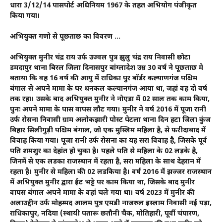
धारा 3/12/14 पासपोर्ट अधिनियम 1967 के तहत अभियोग पंजीकृत
किया गया।
अभियुक्त गणो से पूछताछ का विवरण …
अभियुक्त मुनीर चंद्र राय उर्फ उज्वल पुत्र झुलु चंद्र राय निवासी छोटा
डमदापुर थाना बिरल जिला दिनासपुर बांग्लादेश उम्र 30 वर्ष ने पूछताछ मे
बताया कि वह 16 वर्ष की आयु में राधिका पुर बॉर्डर कल्याणगंज पश्चिम
बंगाल से अपने मामा के घर धनकल कल्यानगंज आया था, जहां वह दो वर्ष
तक रहा। उसके बाद अभियुक्त मुनीर ने नोएडा में 02 साल तक काम किया,
पुनः अपने मामा के पास वापस लौट गया। मुनीर ने वर्ष 2016 में पूजा रानी
उर्फ रोसना निवासी ग्राम अलोकझारी पोस्ट पेटला थाना दिन हटा जिला कुंज
बिहार सिलीगुड़ी पश्चिम बंगाल, जो एक मुस्लिम महिला है, से फरीदाबाद में
विवाह किया गया। पूजा रानी उर्फ रोसना का यह दूसरा विवाह है, जिसके पूर्व
पति शमशुर का देहांत हो चुका है। पहले पति से महिला के 02 लड़के है,
जिनमें से एक लडका राजस्थान में रहता है, दूसरा महिला के साथ देहरादून में
रहता है। मुनीर से महिला की 02 लडकिया है। वर्ष 2016 में झज्जर राजस्थान
में अभियुक्त मुनीर द्वारा ईट भट्टे पर काम किया था, जिसके बाद मुनीर
वापस बंगाल अपने मामा के वहां चले गया था। वर्ष 2023 में मुनीर की
अलाउद्दीन उर्फ मोहम्मद आलम पुत्र एमडी नाजरुल इस्लाम निवासी नई पड़ा,
राधिकापुर, नदिया (स्थायी पतारू छतौनी चैक, मोतिहारी, पूर्वी चंपारण,