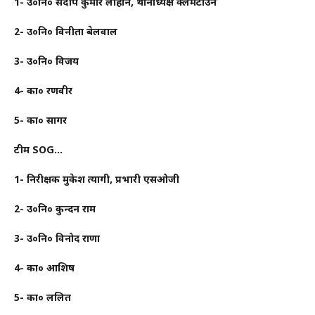
1- उ०नि० संदीप कुमार लोहान, थानाध्यक्ष क्लेमेंटाउन
2- उ०नि० विनीता बेलवाल
3- उ०नि० विजय
4- का० रणवीर
5- का० सागर
टीम SOG…
1- निरीक्षक मुकेश त्यागी, प्रभारी एसओजी
2- उ०नि० कुन्दन राम
3- उ०नि० विनोद राणा
4- का० आशिष
5- का० ललित