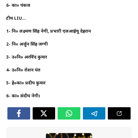
6- का० पंकज
टीम LIU…
1- नि० लक्ष्मण सिंह नेगी, प्रभारी एलआईयू देहरादून
2- नि० अर्जुन सिंह जग्गी
3- उ०नि० अरविंद कुमार
4- उ०नि० रोशन पंत
5- हे०का० प्रदीप कुमार
6- का० संदीप नेगी।