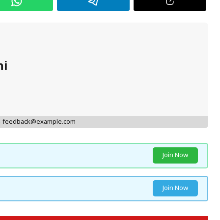
hi
 - feedback@example.com
Join Now
Join Now