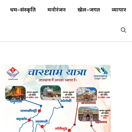
धर्म–संस्कृति
मनोरंजन
खेल–जगत
व्यापार