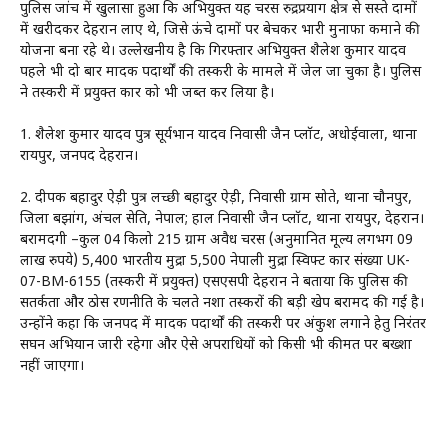
पुलिस जांच में खुलासा हुआ कि अभियुक्त यह चरस रुद्रप्रयाग क्षेत्र से सस्ते दामों
में खरीदकर देहरादून लाए थे, जिसे ऊंचे दामों पर बेचकर भारी मुनाफा कमाने की
योजना बना रहे थे। उल्लेखनीय है कि गिरफ्तार अभियुक्त शैलेश कुमार यादव
पहले भी दो बार मादक पदार्थों की तस्करी के मामले में जेल जा चुका है। पुलिस
ने तस्करी में प्रयुक्त कार को भी जब्त कर लिया है।
1. शैलेश कुमार यादव पुत्र सूर्यभान यादव निवासी जैन प्लॉट, अधोईवाला, थाना
रायपुर, जनपद देहरादून।
2. दीपक बहादुर ऐड़ी पुत्र लच्छी बहादुर ऐड़ी, निवासी ग्राम सोते, थाना चौनपुर,
जिला बझांग, अंचल सेति, नेपाल; हाल निवासी जैन प्लॉट, थाना रायपुर, देहरादून।
बरामदगी –कुल 04 किलो 215 ग्राम अवैध चरस (अनुमानित मूल्य लगभग 09
लाख रुपये) ₹5,400 भारतीय मुद्रा ₹5,500 नेपाली मुद्रा स्विफ्ट कार संख्या UK-
07-BM-6155 (तस्करी में प्रयुक्त) एसएसपी देहरादून ने बताया कि पुलिस की
सतर्कता और ठोस रणनीति के चलते नशा तस्करों की बड़ी खेप बरामद की गई है।
उन्होंने कहा कि जनपद में मादक पदार्थों की तस्करी पर अंकुश लगाने हेतु निरंतर
सघन अभियान जारी रहेगा और ऐसे अपराधियों को किसी भी कीमत पर बख्शा
नहीं जाएगा।