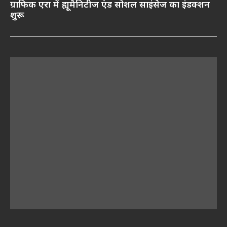
ग्राफिक एरा में ह्यूमैनिटीज एंड सोशल साइंसेज का इंडक्शन
शुरू