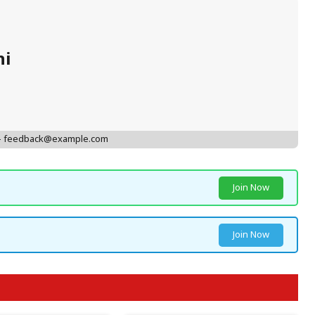
hi
 - feedback@example.com
Join Now
Join Now