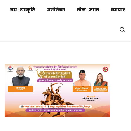
धर्म–संस्कृति
मनोरंजन
खेल–जगत
व्यापार